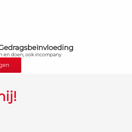
Gedragsbeïnvloeding
en en doen, ook incompany
ngen
ij!