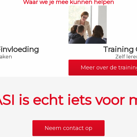
Waar we je mee kunnen helpen
eïnvloeding
Training
aken
Zelf ler
Meer over de traini
SI is echt iets voor m
Neem contact op