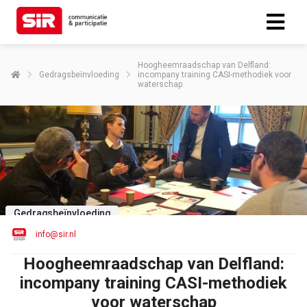
Hoogheemraadschap van Delfland:
Gedragsbeïnvloeding
incompany training CASI-methodiek voor
waterschap
Gedragsbeïnvloeding
info@sir.nl
Hoogheemraadschap van Delfland:
incompany training CASI-methodiek
voor waterschap