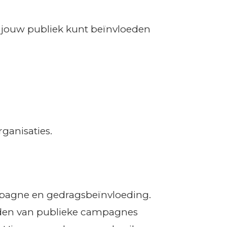
n jouw publiek kunt beïnvloeden
ganisaties.
mpagne en gedragsbeïnvloeding.
elden van publieke campagnes