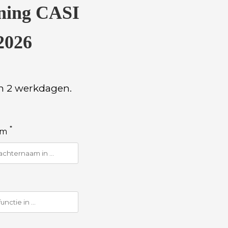
ining CASI
2026
n 2 werkdagen.
*
am