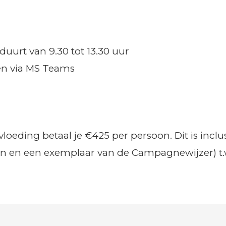
uurt van 9.30 tot 13.30 uur
en via MS Teams
loeding betaal je €425 per persoon. Dit is inclu
an en een exemplaar van de Campagnewijzer) t.w.