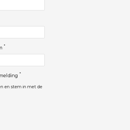
*
m
*
melding
n en stem in met de